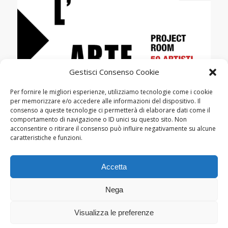
Gestisci Consenso Cookie
MOSTRE
ATTRAVERSO L’ARTE. LA GALLERIA
Per fornire le migliori esperienze, utilizziamo tecnologie come i cookie
IL GABBIANO 1968-2018,
per memorizzare e/o accedere alle informazioni del dispositivo. Il
consenso a queste tecnologie ci permetterà di elaborare dati come il
CINQUANT’ANNI DI RICERCA
comportamento di navigazione o ID unici su questo sito. Non
ARTISTICA
acconsentire o ritirare il consenso può influire negativamente su alcune
caratteristiche e funzioni.
Accetta
Nega
Visualizza le preferenze
© Copyright Lamberto Pignotti, 2022-2026 - Powered by
Kappabit
|