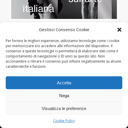
Gestisci Consenso Cookie
MOSTRE
TRIENNALE DI MILANO:
Per fornire le migliori esperienze, utilizziamo tecnologie come i cookie
“ENNESIMA. UNA MOSTRA DI
per memorizzare e/o accedere alle informazioni del dispositivo. Il
SETTE MOSTRE SULL’ARTE
consenso a queste tecnologie ci permetterà di elaborare dati come il
ITALIANA”
comportamento di navigazione o ID unici su questo sito. Non
acconsentire o ritirare il consenso può influire negativamente su alcune
caratteristiche e funzioni.
Accetta
Nega
Visualizza le preferenze
© Copyright Lamberto Pignotti, 2022-2026 - Powered by
Kappabit
|
privacy
/
cookie policy
Cookie Policy