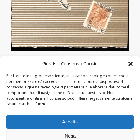
MOSTRE
Gestisci Consenso Cookie
TORINO, RES PUBLICA – GALLERIA
D’ARTE DEMOCRATICA: “PAROLE
Per fornire le migliori esperienze, utilizziamo tecnologie come i cookie
DIPINTE, IMMAGINI SCRITTE.
per memorizzare e/o accedere alle informazioni del dispositivo. Il
consenso a queste tecnologie ci permetterà di elaborare dati come il
RICERCHE VERBO-VISIVE DAGLI
comportamento di navigazione o ID unici su questo sito. Non
ANNI SESSANTA AD OGGI”
acconsentire o ritirare il consenso può influire negativamente su alcune
caratteristiche e funzioni.
Accetta
Nega