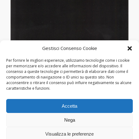
Gestisci Consenso Cookie
CONFERENZE
Per fornire le migliori esperienze, utilizziamo tecnologie come i cookie
TORINO, CENTRO CONSERVAZIONE
per memorizzare e/o accedere alle informazioni del dispositivo. Il
consenso a queste tecnologie ci permetterà di elaborare dati come il
E RESTAURO “LA VENARIA REALE”:
comportamento di navigazione o ID unici su questo sito. Non
CONVEGNO “LINEE DI
acconsentire o ritirare il consenso può influire negativamente su alcune
ENERGIA,OLTRE IL MUSEO”
caratteristiche e funzioni.
Accetta
Nega
Visualizza le preferenze