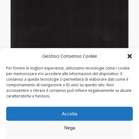
Gestisci Consenso Cookie
CONFERENZE
TORINO, CENTRO CONSERVAZIONE
Per fornire le migliori esperienze, utilizziamo tecnologie come i cookie
E RESTAURO “LA VENARIA REALE”:
per memorizzare e/o accedere alle informazioni del dispositivo. Il
consenso a queste tecnologie ci permetterà di elaborare dati come il
CONVEGNO “LINEE DI
comportamento di navigazione o ID unici su questo sito. Non
ENERGIA,OLTRE IL MUSEO”
acconsentire o ritirare il consenso può influire negativamente su alcune
caratteristiche e funzioni.
Accetta
Nega